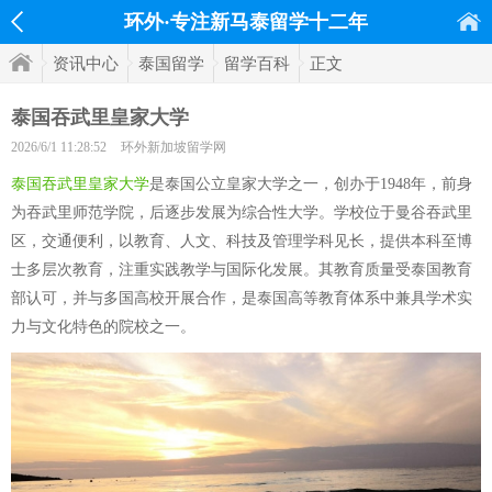
环外·专注新马泰留学十二年
资讯中心
泰国留学
留学百科
正文
泰国吞武里皇家大学
2026/6/1 11:28:52
环外新加坡留学网
泰国吞武里皇家大学
是泰国公立皇家大学之一，创办于1948年，前身
为吞武里师范学院，后逐步发展为综合性大学。学校位于曼谷吞武里
区，交通便利，以教育、人文、科技及管理学科见长，提供本科至博
士多层次教育，注重实践教学与国际化发展。其教育质量受泰国教育
部认可，并与多国高校开展合作，是泰国高等教育体系中兼具学术实
力与文化特色的院校之一。