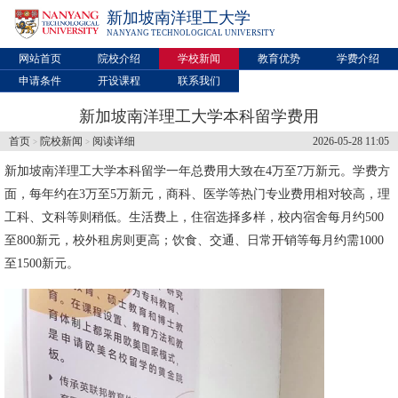
新加坡南洋理工大学
NANYANG TECHNOLOGICAL UNIVERSITY
网站首页
院校介绍
学校新闻
教育优势
学费介绍
申请条件
开设课程
联系我们
新加坡南洋理工大学本科留学费用
首页
院校新闻
阅读详细
2026-05-28 11:05
>
>
新加坡南洋理工大学
本科留学一年总费用大致在4万至7万新元。学费方
面，每年约在3万至5万新元，商科、医学等热门专业费用相对较高，理
工科、文科等则稍低。生活费上，住宿选择多样，校内宿舍每月约500
至800新元，校外租房则更高；饮食、交通、日常开销等每月约需1000
至1500新元。