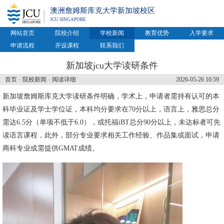
澳洲詹姆斯库克大学新加坡校区
JCU SINGAPORE
网站首页
院校介绍
学校新闻
教育优势
入学要求
申请流程
开设课程
联系我们
新加坡jcu大学读研条件
首页
院校新闻
阅读详细
2026-05-26 10:59
>
>
新加坡詹姆斯库克大学
读研条件明确，学术上，申请者需持有认可的本
科毕业证及学士学位证，本科均分要求在70分以上，语言上，雅思总分
需达6.5分（单项不低于6.0），或托福iBT总分90分以上，未达标者可先
读语言课程，此外，部分专业要求相关工作经验、作品集或面试，申请
商科专业或需提供GMAT成绩。