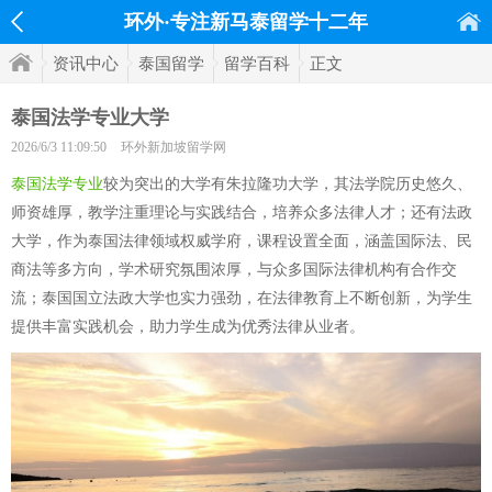
环外·专注新马泰留学十二年
资讯中心
泰国留学
留学百科
正文
泰国法学专业大学
2026/6/3 11:09:50
环外新加坡留学网
泰国法学专业
较为突出的大学有朱拉隆功大学，其法学院历史悠久、
师资雄厚，教学注重理论与实践结合，培养众多法律人才；还有法政
大学，作为泰国法律领域权威学府，课程设置全面，涵盖国际法、民
商法等多方向，学术研究氛围浓厚，与众多国际法律机构有合作交
流；泰国国立法政大学也实力强劲，在法律教育上不断创新，为学生
提供丰富实践机会，助力学生成为优秀法律从业者。