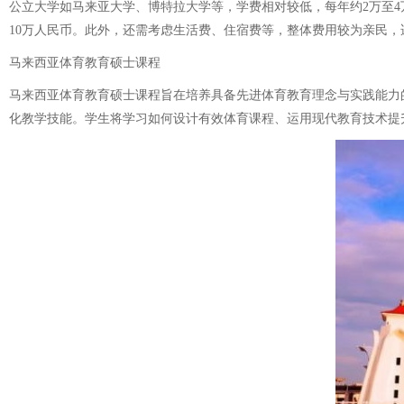
公立大学如马来亚大学、博特拉大学等，学费相对较低，每年约2万至4万
10万人民币。此外，还需考虑生活费、住宿费等，整体费用较为亲民，
马来西亚体育教育硕士课程
马来西亚体育教育硕士课程旨在培养具备先进体育教育理念与实践能力
化教学技能。学生将学习如何设计有效体育课程、运用现代教育技术提