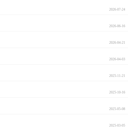
2026-07-24
2026-06-16
2026-04-21
2026-04-03
2025-11-21
2025-10-16
2025-05-08
2025-03-05