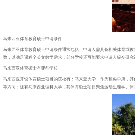
马来西亚体育教育硕士申请条件
马来西亚体育教育硕士申请条件通常包括：申请人需具备相关体育或教
数，以满足课程全英文教学需求；部分学校还可能要求申请人提交研究
马来西亚体育硕士有哪些学校
马来西亚开设体育硕士项目的院校有：马来亚大学，作为顶尖学府，其
等方向；还有马来西亚理科大学，其体育硕士项目聚焦运动生理学、体