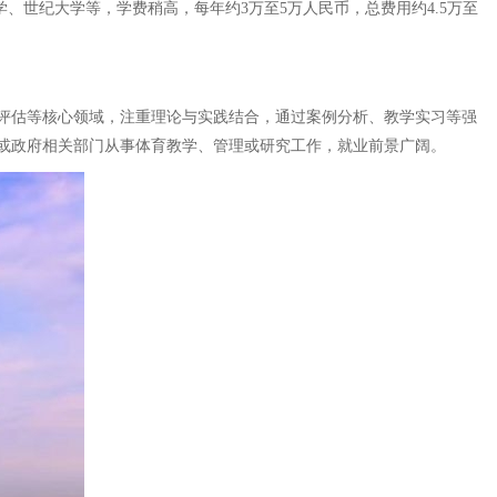
学、世纪大学等，学费稍高，每年约3万至5万人民币，总费用约4.5万至
评估等核心领域，注重理论与实践结合，通过案例分析、教学实习等强
或政府相关部门从事体育教学、管理或研究工作，就业前景广阔。