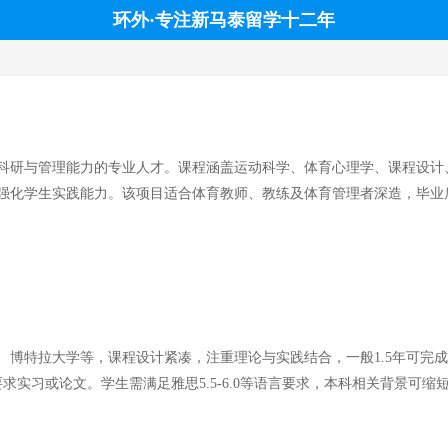
环外·专注新马泰留学十二年
科研与管理能力的专业人才。课程涵盖运动科学、体育心理学、课程设计
强化学生实践能力。该项目适合体育教师、教练及体育管理者深造，毕业
、博特拉大学等，课程设计紧凑，注重理论与实践结合，一般1.5年可完
求实习或论文。学生需满足雅思5.5-6.0等语言要求，本科相关背景可