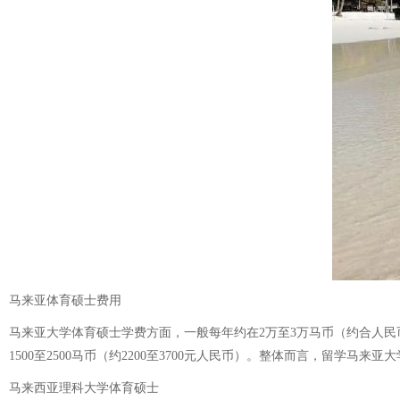
马来亚体育硕士费用
马来亚大学体育硕士学费方面，一般每年约在2万至3万马币（约合人民币
1500至2500马币（约2200至3700元人民币）。整体而言，留学
马来西亚理科大学体育硕士