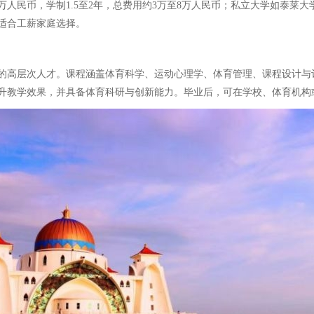
人民币，学制1.5至2年，总费用约3万至8万人民币；私立大学如泰莱大
适合工薪家庭选择。
的高层次人才。课程涵盖体育科学、运动心理学、体育管理、课程设计与
升教学效果，并具备体育科研与创新能力。毕业后，可在学校、体育机构