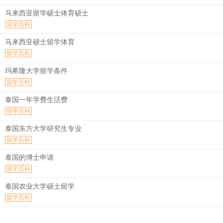
马来西亚留学硕士体育硕士
留学百科
马来西亚硕士留学体育
留学百科
玛希隆大学留学条件
留学百科
泰国一年学费生活费
留学百科
泰国东方大学研究生专业
留学百科
泰国的博士申请
留学百科
泰国农业大学硕士留学
留学百科