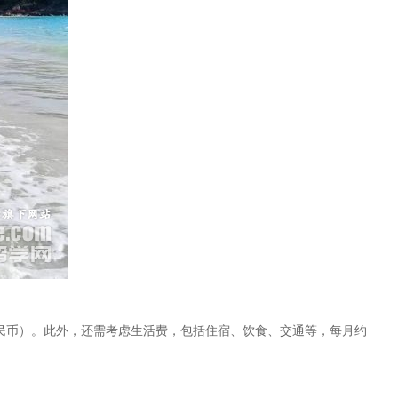
元人民币）。此外，还需考虑生活费，包括住宿、饮食、交通等，每月约