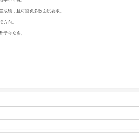
语言成绩，且可豁免多数面试要求。
读方向。
且奖学金众多。