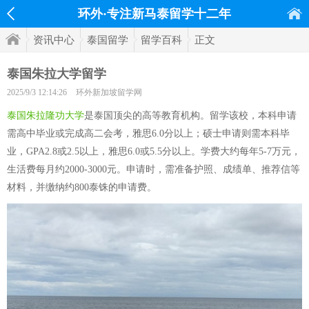
环外·专注新马泰留学十二年
资讯中心
泰国留学
留学百科
正文
泰国朱拉大学留学
2025/9/3 12:14:26
环外新加坡留学网
泰国朱拉隆功大学
是泰国顶尖的高等教育机构。留学该校，本科申请
需高中毕业或完成高二会考，雅思6.0分以上；硕士申请则需本科毕
业，GPA2.8或2.5以上，雅思6.0或5.5分以上。学费大约每年5-7万元，
生活费每月约2000-3000元。申请时，需准备护照、成绩单、推荐信等
材料，并缴纳约800泰铢的申请费。