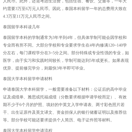
人民币。此外，还需考虑生活费，包括住宿、餐饮、交通等，一年大
约需要3万至6万元人民币。因此，泰国本科留学一年的总费用大致在
4.3万至11万元人民币之间。
泰国留学本科读几年
泰国留学本科的学制通常为3年半到4年，但具体学制可能会因学校和
专业而有所不同。大部分学校和专业要求学生在4年内修满120~140学
分左右，每门课程学分在3~5分之间。部分特殊或专业性强的专业，如
医学，由于实习和实践时间较长，学制可能达到5年或更长。如果表现
优异、提前修完学分，则最快3年半即可毕业。
泰国大学本科留学申请材料
申请泰国大学本科留学，一般需要准备以下材料：公证后的高中毕业
证及成绩单、雅思或托福成绩（分数要求根据申请学校而定）、有效
期不少于6个月的护照、填好的中英文入学申请表、两寸彩色照片若
干、出生证原件及英文译文、资金担保人的银行储蓄证明以及推荐信
等。部分学校可能还要求提供个人简历、电子证件照等材料。
泰国大学本科留学申请流程