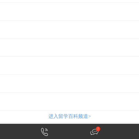
进入留学百科频道>
2